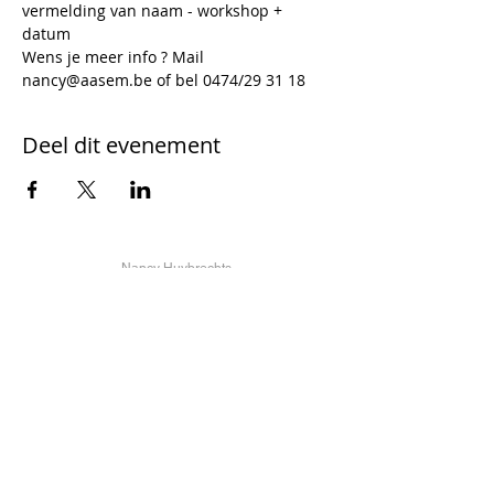
vermelding van naam - workshop + 
datum
Wens je meer info ? Mail 
nancy@aasem.be of bel 0474/29 31 18
Deel dit evenement
Nancy Huybrechts
Psychologisch consulent
Therapeut & ademcoach
Ondernemingsnummer
0662.798.327
nancy@aasem.be
www.aasem.be
Groenstraat 46
3200 Aarschot
Vlaams Brabant